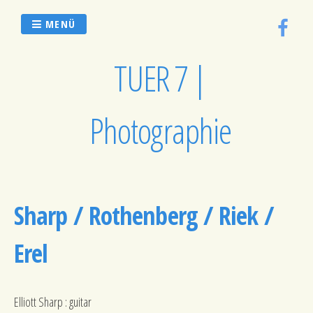
Zum
Inhalt
MENÜ
springen
TUER 7 |
Photographie
Sharp / Rothenberg / Riek /
Erel
Elliott Sharp : guitar