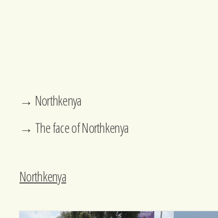
→ Northkenya
→ The face of Northkenya
Northkenya