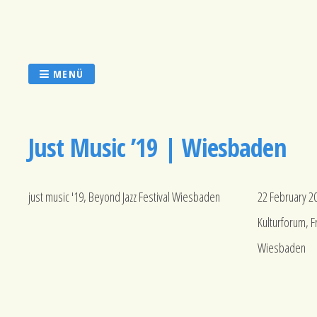
Zum
Inhalt
springen
MENÜ
Just Music ’19 | Wiesbaden
just music '19, Beyond Jazz Festival Wiesbaden
22 February 2
Kulturforum, F
Wiesbaden