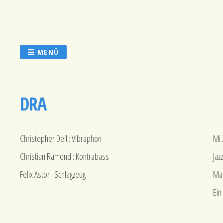
Zum
Inhalt
springen
MENÜ
DRA
Christopher Dell : Vibraphon
Mi 
Christian Ramond : Kontrabass
Jaz
Felix Astor : Schlagzeug
Ma
Ein